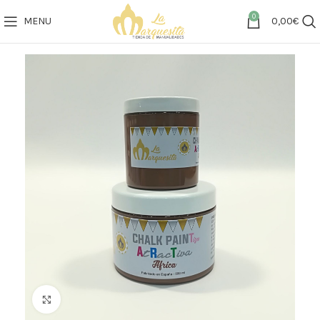
0
MENU
0,00
€
Click to enlarge