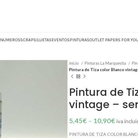
Y NUMEROS
SCRAP
SILUETAS
EVENTOS
PINTURAS
OUTLET PAPERS FOR YO
Inicio
Pinturas La Marquesita
Pin
Pintura de Tiza color Blanco vintag
Pintura de Ti
vintage – se
5,45
€
–
10,90
€
iva inclu
PINTURA DE TIZA COLOR BLANCO 