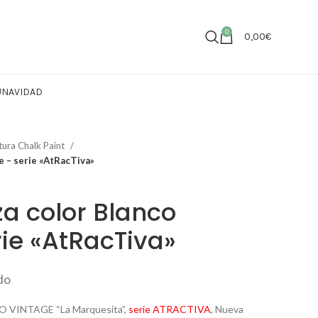
0
0,00
€
U
NAVIDAD
tura Chalk Paint
e – serie «AtRacTiva»
za color Blanco
rie «AtRacTiva»
ido
VINTAGE “La Marquesita”,
serie ATRACTIVA
, Nueva