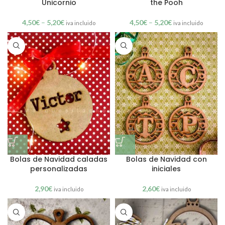
Unicornio
the Pooh
4,50
€
–
5,20
€
4,50
€
–
5,20
€
iva incluido
iva incluido
Bolas de Navidad caladas
Bolas de Navidad con
personalizadas
iniciales
2,90
€
2,60
€
iva incluido
iva incluido