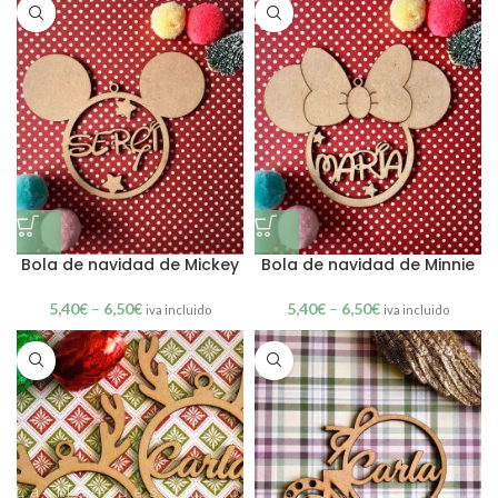
Bola de navidad de Mickey
Bola de navidad de Minnie
5,40
€
–
6,50
€
5,40
€
–
6,50
€
iva incluido
iva incluido