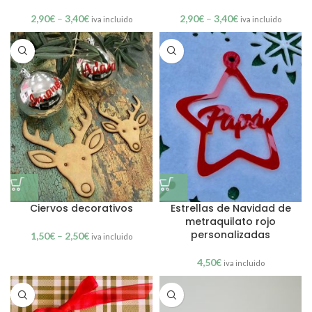
2,90
€
–
3,40
€
2,90
€
–
3,40
€
iva incluido
iva incluido
Ciervos decorativos
Estrellas de Navidad de
metraquilato rojo
personalizadas
1,50
€
–
2,50
€
iva incluido
4,50
€
iva incluido