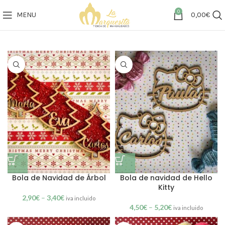
0
MENU
0,00
€
Bola de Navidad de Árbol
Bola de navidad de Hello
Kitty
2,90
€
–
3,40
€
iva incluido
4,50
€
–
5,20
€
iva incluido