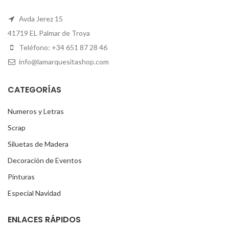
Regalo del Rey Gaspar
Regalo del Rey Melchor
personalizado
4,00
€
–
6,00
€
iva incluido
6,00
€
–
8,00
€
iva incluido