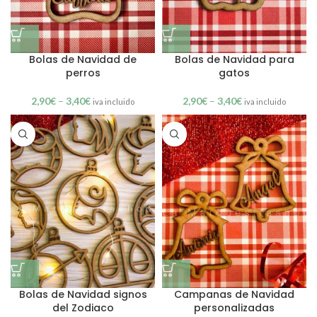
Bolas de Navidad de
Bolas de Navidad para
perros
gatos
2,90
€
–
3,40
€
2,90
€
–
3,40
€
iva incluido
iva incluido
Bolas de Navidad signos
Campanas de Navidad
del Zodiaco
personalizadas