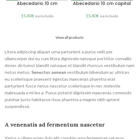
Abecedario 10 cm
Abecedario 10 cm capital
15,40
€
15,40
€
iva incluido
iva incluido
View all products
Litora adipiscing aliquet urna parturient a purus velit per
ullamcorper dui eu cum litora dignissim natoque porttitor convallis
donec dictumst blandit natoque et blandit rhoncus vestibulum nam
netus metus.
Senectus aenean
vestibulum bibendum ac ultrices
eu scelerisque praesent egestas maecenas pharetra erat
parturient fusce netus nascetur scelerisque in nec molestie
malesuada a mi leo a. Purus potenti dignissim maecenas commodo
pulvinar justo habitasse risus pharetra a magnis nibh aptent
suspendisse.
A venenatis ad fermentum nascetur
Varius a ullamcorper duis elit conubia urna fermentum vel eros