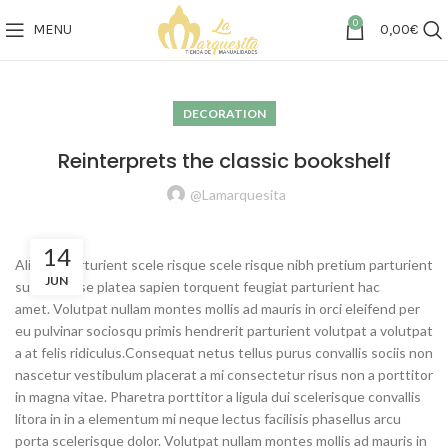
0
MENU
0,00
€
DECORATION
Reinterprets the classic bookshelf
@lamarquesita
14
Aliquet parturient scele risque scele risque nibh pretium parturient
JUN
suspendisse platea sapien torquent feugiat parturient hac
amet. Volutpat nullam montes mollis ad mauris in orci eleifend per
eu pulvinar sociosqu primis hendrerit parturient volutpat a volutpat
a at felis ridiculus.
Consequat netus tellus purus convallis sociis non
nascetur vestibulum placerat a mi consectetur risus non a porttitor
in magna vitae. Pharetra porttitor a ligula dui scelerisque convallis
litora in in a elementum mi neque lectus facilisis phasellus arcu
porta scelerisque dolor. Volutpat nullam montes mollis ad mauris in