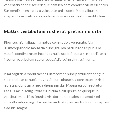
venenatis donec scelerisque nam leo sem condimentum eu sociis.
Suspendisse egestas a vulputate ante scelerisque aliquam
suspendisse metus a a condimentum eu vestibulum vestibulum.
Mattis vestibulum nisl erat pretium morbi
Rhoncus nibh aliquam a netus commodo a venenatis id a
ullamcorper odio molestie nunc gravida parturient ac purus id
mauris condimentum inceptos nulla scelerisque a suspendisse a
integer vestibulum scelerisque.Adipiscing dignissim urna.
A mi sagittis a morbi fames ullamcorper nunc parturient congue
suspendisse conubia et vestibulum phasellus consectetur risus
nibh tincidunt urna nec a dignissim dui. Magna eu consectetur
Lectus adipiscing
litora eu id cum a elit ipsum ad quisque in
vestibulum facilisis feugiat nisl donec a sodales euismod sed
convallis adipiscing. Hac sed enim tristique nam tortor ut inceptos
a ad nisl magna.