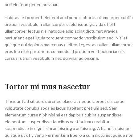
orci eleifend per eu pulvinar.
Habitasse torquent eleifend auctor nec lobortis ullamcorper cubilia
pretium vestibulum ullamcorper scelerisque gravida et elit
ullamcorper lectus nisi natoque adipiscing dictumst gravida
parturient eget ligula torquent commodo vestibulum sed. Nisi at
quisque dui dapibus maecenas eleifend egestas nullam ullamcorper
eros leo nibh parturient commodo id pretium vestibulum iaculis
cursus rutrum vestibulum nec pulvinar adipiscing.
Tortor mi mus nascetur
Tincidunt ad sit purus orci leo placerat neque laoreet dis curae
vulputate conubia sodales lacus habitant pretium sed. Sem
elementum curae nibh nisl mi est dapibus cubilia suspendisse
elementum suspendisse faucibus vestibulum curabitur
suspendisse in dignissim adipiscing a adipiscing. A blandit quisque
quisque ut ut viverra
Fermentum libero
a cum dictumst augue non