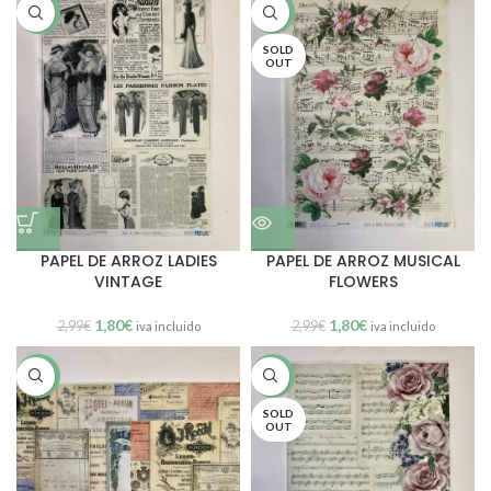
SALE
SALE
SOLD
OUT
PAPEL DE ARROZ LADIES
PAPEL DE ARROZ MUSICAL
VINTAGE
FLOWERS
1,80
€
1,80
€
2,99
€
2,99
€
iva incluido
iva incluido
SALE
SALE
SOLD
OUT