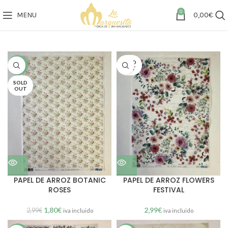
0
MENU
0,00
€
SOLD
SALE
OUT
SOLD
OUT
PAPEL DE ARROZ BOTANIC
PAPEL DE ARROZ FLOWERS
ROSES
FESTIVAL
1,80
€
2,99
€
2,99
€
iva incluido
iva incluido