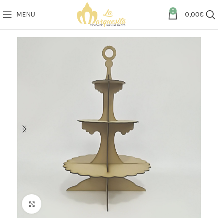
0
MENU
0,00
€
Click to enlarge