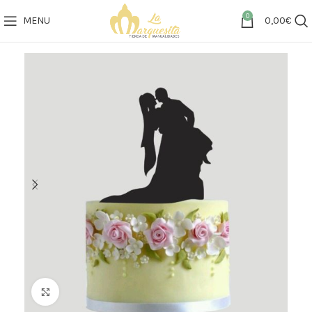
0
MENU
0,00
€
Click to enlarge