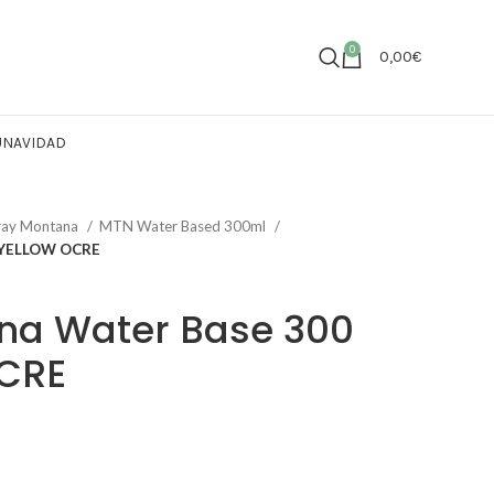
0
0,00
€
U
NAVIDAD
ray Montana
MTN Water Based 300ml
l YELLOW OCRE
na Water Base 300
CRE