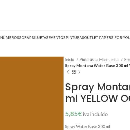
Y NUMEROS
SCRAP
SILUETAS
EVENTOS
PINTURAS
OUTLET PAPERS FOR YO
Inicio
Pinturas La Marquesita
Sp
Spray Montana Water Base 300 m
Spray Monta
ml YELLOW O
5,85
€
iva incluido
Spray Water Base 300 ml