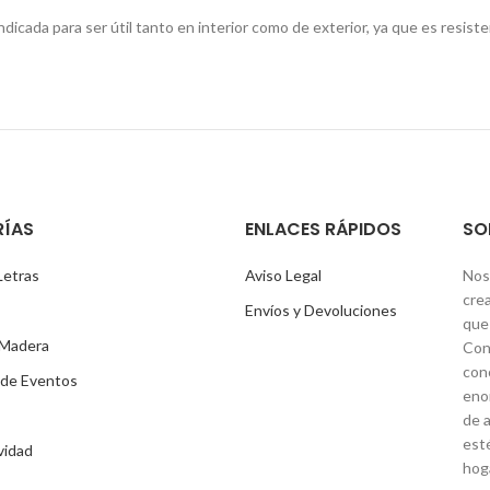
ndicada para ser útil tanto en interior como de exterior, ya que es resist
ÍAS
ENLACES RÁPIDOS
SO
Letras
Aviso Legal
Nos
cre
Envíos y Devoluciones
que 
 Madera
Con
con
 de Eventos
eno
de a
est
vidad
hog