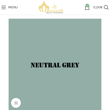
0
MENU
0,00
€
Click to enlarge