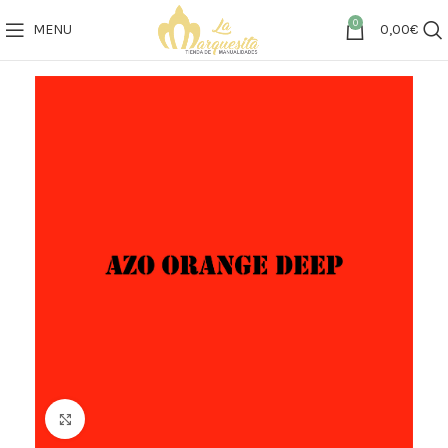
0
MENU
0,00
€
Click to enlarge