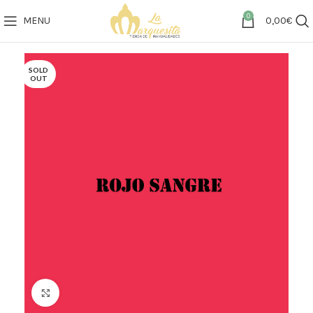
0
MENU
0,00
€
SOLD
OUT
Click to enlarge