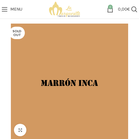
0
MENU
0,00
€
SOLD
OUT
Click to enlarge