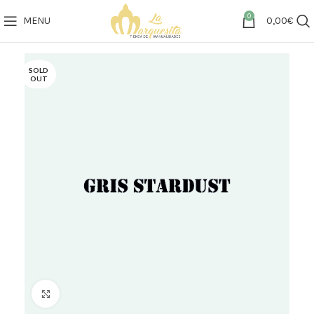
0
MENU
0,00
€
SOLD
OUT
Click to enlarge