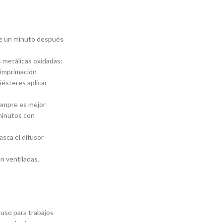
te un minuto después
s metálicas oxidadas:
a imprimación
iésteres aplicar
iempre es mejor
 minutos con
tasca el difusor
n ventiladas.
uso para trabajos