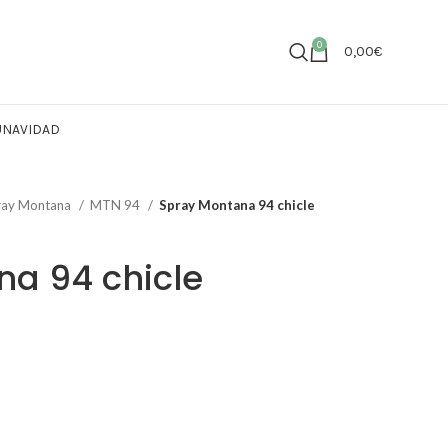
0
0,00
€
U
NAVIDAD
ray Montana
MTN 94
Spray Montana 94 chicle
a 94 chicle