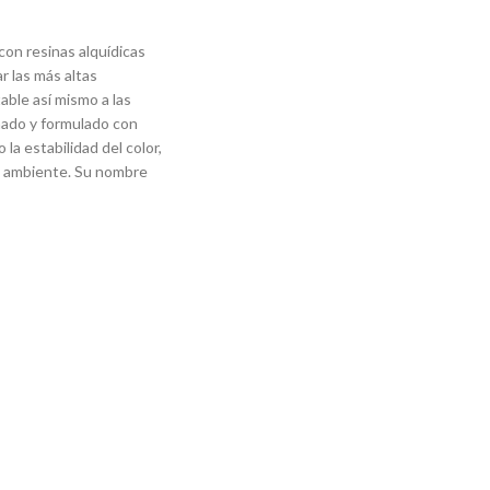
con resinas alquídicas
r las más altas
table así mismo a las
eñado y formulado con
a estabilidad del color,
dio ambiente. Su nombre