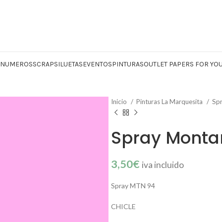
Y NUMEROS
SCRAP
SILUETAS
EVENTOS
PINTURAS
OUTLET PAPERS FOR YO
Inicio
Pinturas La Marquesita
Sp
Spray Montan
3,50
€
iva incluido
Spray MTN 94
CHICLE