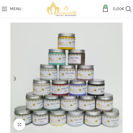
0
MENU
0,00
€
Click to enlarge