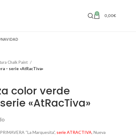
0
0,00
€
U
NAVIDAD
tura Chalk Paint
era – serie «AtRacTiva»
za color verde
serie «AtRacTiva»
ido
RIMAVERA “La Marquesita”,
serie ATRACTIVA
, Nueva