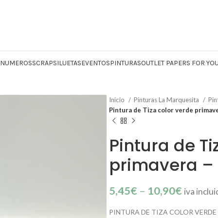
Y NUMEROS
SCRAP
SILUETAS
EVENTOS
PINTURAS
OUTLET PAPERS FOR YO
Inicio
Pinturas La Marquesita
Pin
Pintura de Tiza color verde primav
Pintura de Ti
primavera – 
5,45
€
–
10,90
€
iva inclu
PINTURA DE TIZA COLOR VERDE P