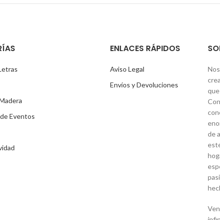
ÍAS
ENLACES RÁPIDOS
SO
Letras
Aviso Legal
Nos
cre
Envíos y Devoluciones
que 
 Madera
Con
con
 de Eventos
eno
de a
est
vidad
hog
espe
pas
hech
Ven 
infi