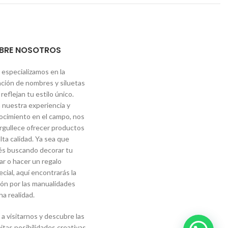
BRE NOSOTROS
 especializamos en la
ación de nombres y siluetas
reflejan tu estilo único.
 nuestra experiencia y
ocimiento en el campo, nos
rgullece ofrecer productos
lta calidad. Ya sea que
és buscando decorar tu
ar o hacer un regalo
cial, aquí encontrarás la
ión por las manualidades
a realidad.
a visitarnos y descubre las
nitas posibilidades creativas