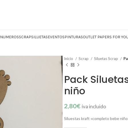
Y NUMEROS
SCRAP
SILUETAS
EVENTOS
PINTURAS
OUTLET PAPERS FOR YO
Inicio
Scrap
Siluetas Scrap
Pa
Pack Silueta
niño
2,80
€
iva incluido
Siluestas kraft «completo bebe niño