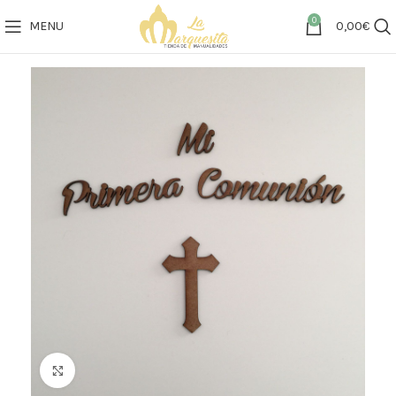
0
MENU
0,00
€
Click to enlarge