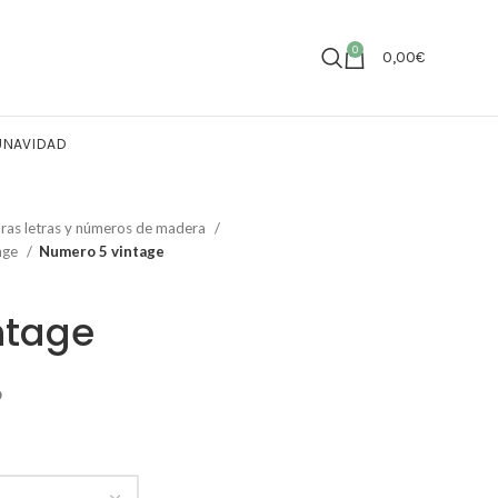
0
0,00
€
U
NAVIDAD
ras letras y números de madera
age
Numero 5 vintage
ntage
o