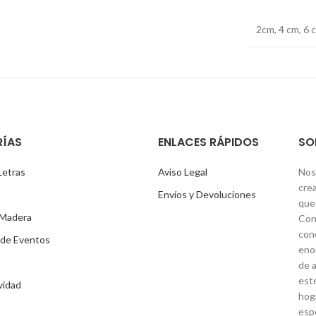
2cm, 4 cm, 6 
ÍAS
ENLACES RÁPIDOS
SO
Letras
Aviso Legal
Nos
cre
Envíos y Devoluciones
que 
 Madera
Con
con
 de Eventos
eno
de a
est
vidad
hog
espe