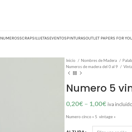
Y NUMEROS
SCRAP
SILUETAS
EVENTOS
PINTURAS
OUTLET PAPERS FOR YO
Inicio
Nombres de Madera
Palab
Numeros de madera del 0 al 9
Vint
Numero 5 vi
0,20
€
–
1,00
€
iva incluid
Numero cinco » 5 vintage «
ALTURA