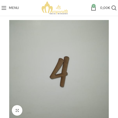
0
MENU
0,00
€
Click to enlarge