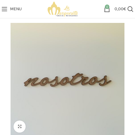
0
MENU
0,00
€
Click to enlarge