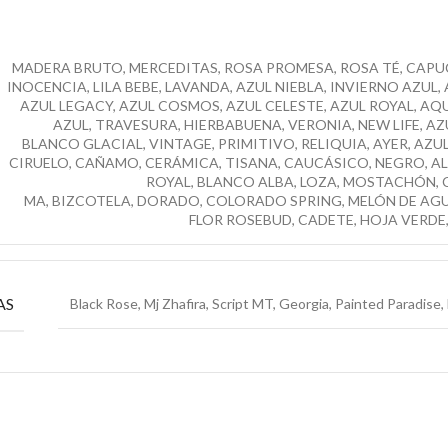
MADERA BRUTO, MERCEDITAS, ROSA PROMESA, ROSA TÉ, CAPU
INOCENCIA, LILA BEBE, LAVANDA, AZUL NIEBLA, INVIERNO AZUL, 
AZUL LEGACY, AZUL COSMOS, AZUL CELESTE, AZUL ROYAL, A
AZUL, TRAVESURA, HIERBABUENA, VERONIA, NEW LIFE, A
BLANCO GLACIAL, VINTAGE, PRIMITIVO, RELIQUIA, AYER, AZU
CIRUELO, CAÑAMO, CERÁMICA, TISANA, CAUCÁSICO, NEGRO, A
ROYAL, BLANCO ALBA, LOZA, MOSTACHÓN, 
MA, BIZCOTELA, DORADO, COLORADO SPRING, MELÓN DE AGU
FLOR ROSEBUD, CADETE, HOJA VERDE
AS
Black Rose, Mj Zhafira, Script MT, Georgia, Painted Paradise