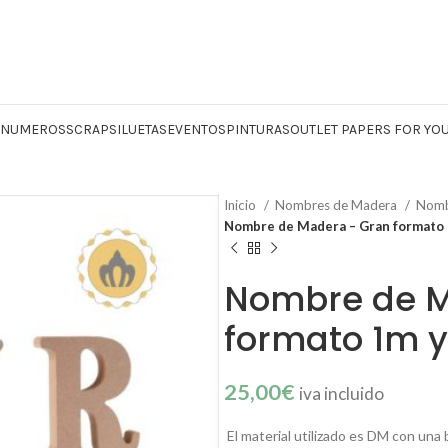
Y NUMEROS
SCRAP
SILUETAS
EVENTOS
PINTURAS
OUTLET PAPERS FOR YO
Inicio
Nombres de Madera
Nomb
Nombre de Madera – Gran formato 
Nombre de M
formato 1m y
25,00
€
iva incluido
El material utilizado es DM con una b