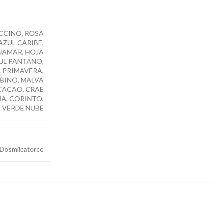
CCINO, ROSA
AZUL CARIBE,
QUAMAR, HOJA
ZUL PANTANO,
L PRIMAVERA,
LBINO, MALVA
CACAO, CRAE
A, CORINTO,
, VERDE NUBE
, Dosmilcatorce