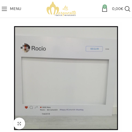
0
MENU
0,00
€
Click to enlarge