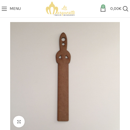
0
MENU
0,00
€
Click to enlarge