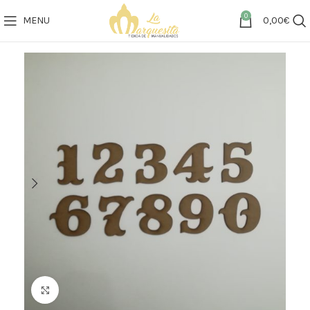
0
MENU
0,00
€
Click to enlarge