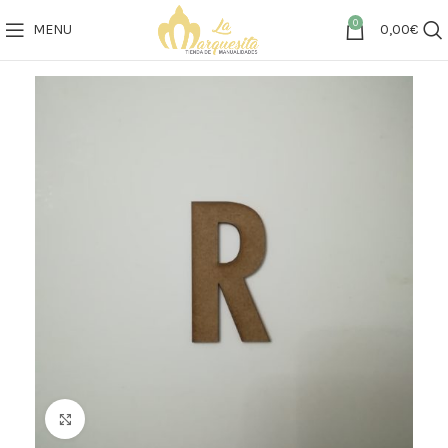
0
MENU
0,00
€
Click to enlarge