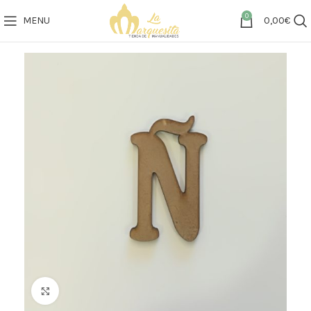
0
MENU
0,00
€
Click to enlarge