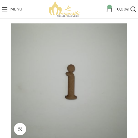
0
MENU
0,00
€
Click to enlarge