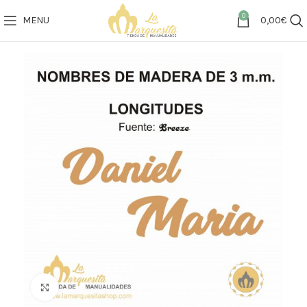
0
MENU
0,00
€
Click to enlarge