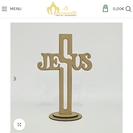
0
MENU
0,00
€
Click to enlarge