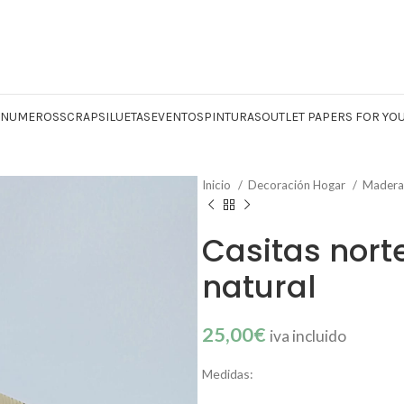
Y NUMEROS
SCRAP
SILUETAS
EVENTOS
PINTURAS
OUTLET PAPERS FOR YO
Inicio
Decoración Hogar
Madera
Casitas nor
natural
25,00
€
iva incluido
Medidas: