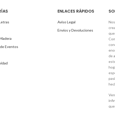
ÍAS
ENLACES RÁPIDOS
SO
Letras
Aviso Legal
Nos
cre
Envíos y Devoluciones
que 
 Madera
Con
con
 de Eventos
eno
de a
est
vidad
hog
espe
pas
hech
Ven 
infi
que