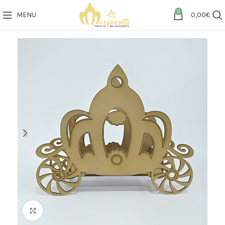
0
MENU
0,00
€
Click to enlarge