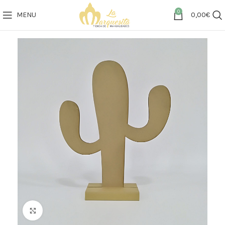
0
MENU
0,00
€
Click to enlarge