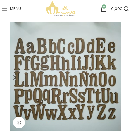
0
MENU
0,00
€
Click to enlarge