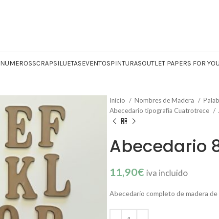
Y NUMEROS
SCRAP
SILUETAS
EVENTOS
PINTURAS
OUTLET PAPERS FOR YO
Inicio
Nombres de Madera
Palab
Abecedario tipografía Cuatrotrece
Abecedario 
11,90
€
iva incluido
Abecedario completo de madera de «