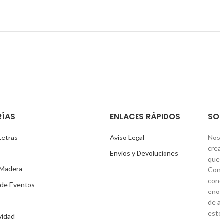
ÍAS
ENLACES RÁPIDOS
SO
Letras
Aviso Legal
Nos
cre
Envíos y Devoluciones
que 
 Madera
Con
con
 de Eventos
eno
de a
est
vidad