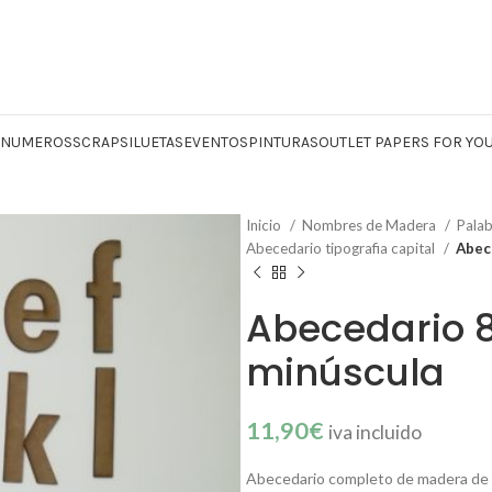
Y NUMEROS
SCRAP
SILUETAS
EVENTOS
PINTURAS
OUTLET PAPERS FOR YO
Inicio
Nombres de Madera
Palab
Abecedario tipografia capital
Abec
Abecedario 8
minúscula
11,90
€
iva incluido
Abecedario completo de madera de «