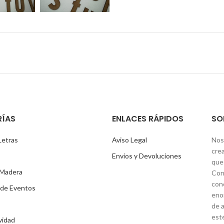
ÍAS
ENLACES RÁPIDOS
SO
Letras
Aviso Legal
Nos
cre
Envíos y Devoluciones
que 
 Madera
Con
con
 de Eventos
eno
de a
est
vidad