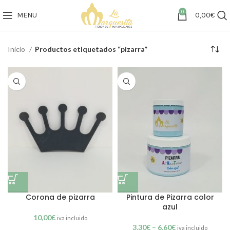
0
MENU
0,00
€
Inicio
Productos etiquetados “pizarra”
Corona de pizarra
Pintura de Pizarra color
azul
10,00
€
iva incluido
3,30
€
–
6,60
€
iva incluido