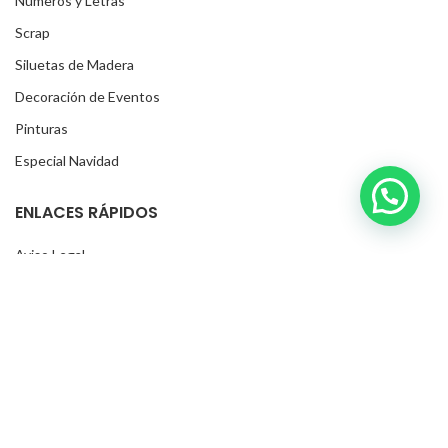
Numeros y Letras
Scrap
Siluetas de Madera
Decoración de Eventos
Pinturas
Especial Navidad
ENLACES RÁPIDOS
Aviso Legal
Envíos y Devoluciones
SOBRE NOSOTROS
Nos especializamos en la creación de nombres y siluetas que
reflejan tu estilo único. Con nuestra experiencia y conocimiento en
el campo, nos enorgullece ofrecer productos de alta calidad. Ya sea
que estés buscando decorar tu hogar o hacer un regalo especial,