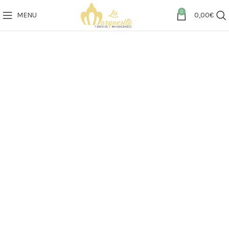
0
MENU
0,00
€